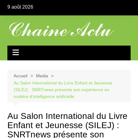
Aller
9 août 2026
au
contenu
Accueil
Media
Au Salon International du Livre Enfant et Jeunesse
(SILEJ) : SNRTnews présente son expérience en
matière d’intelligence artificielle
Au Salon International du Livre
Enfant et Jeunesse (SILEJ) :
SNRTnews présente son