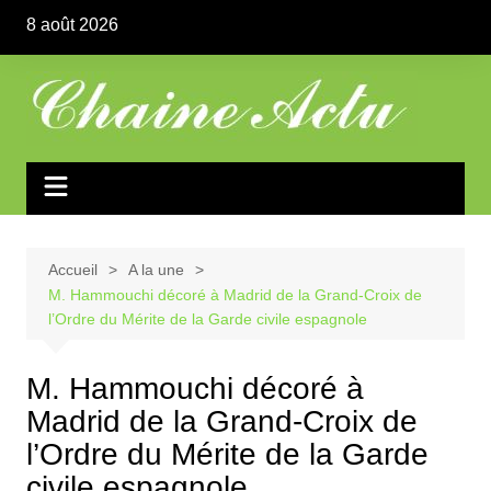
Aller
8 août 2026
au
contenu
Accueil
A la une
M. Hammouchi décoré à Madrid de la Grand-Croix de
l’Ordre du Mérite de la Garde civile espagnole
M. Hammouchi décoré à
Madrid de la Grand-Croix de
l’Ordre du Mérite de la Garde
civile espagnole