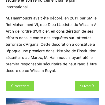
sécurité et son renforcement sur le plan
international.
M. Hammouchi avait été décoré, en 2011, par SM le
Roi Mohammed VI, que Dieu L’assiste, du Wissam Al
Arch de l’ordre d’Officier, en considération de ses
efforts dans le cadre des enquêtes sur l’attentat
terroriste d’Argana. Cette décoration a constitué à
l’époque une première dans l’histoire de l’institution
sécuritaire au Maroc, M. Hammouchi ayant été le
premier responsable sécuritaire de haut rang à être
décoré de ce Wissam Royal.
Navigation
Précédent
Suivant
de
l’article