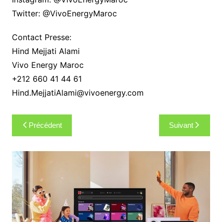
Twitter: @VivoEnergyMaroc
Contact Presse:
Hind Mejjati Alami
Vivo Energy Maroc
+212 660 41 44 61
Hind.MejjatiAlami@vivoenergy.com
Navigation
Précédent
Suivant
de
l’article