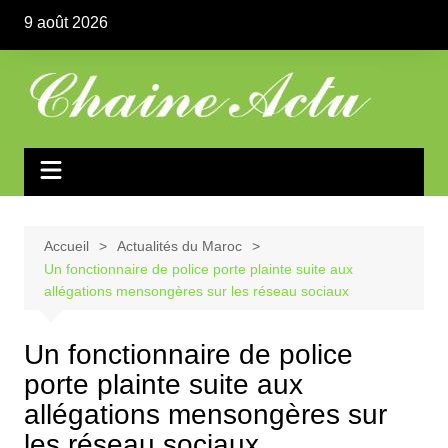
Aller
9 août 2026
au
contenu
Accueil
Actualités du Maroc
Un fonctionnaire de police porte plainte suite aux
allégations mensongères sur les réseau sociaux
Un fonctionnaire de police
porte plainte suite aux
allégations mensongères sur
les réseau sociaux