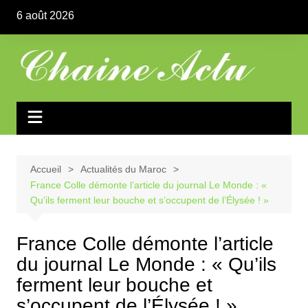
Aller
6 août 2026
au
contenu
Accueil
Actualités du Maroc
France Colle démonte l’article du journal Le Monde : «
Qu’ils ferment leur bouche et s’occupent de l’Élysée ! »
France Colle démonte l’article
du journal Le Monde : « Qu’ils
ferment leur bouche et
s’occupent de l’Élysée ! »