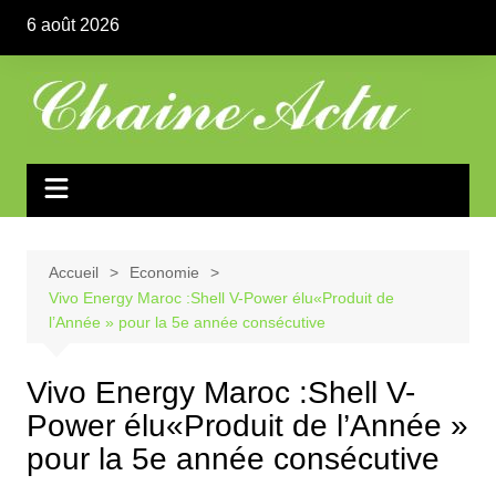
Aller
6 août 2026
au
contenu
Accueil
Economie
Vivo Energy Maroc :Shell V-Power élu«Produit de
l’Année » pour la 5e année consécutive
Vivo Energy Maroc :Shell V-
Power élu«Produit de l’Année »
pour la 5e année consécutive