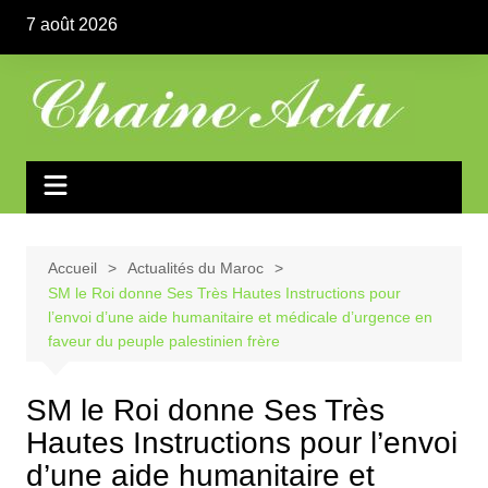
Aller
7 août 2026
au
contenu
Accueil
Actualités du Maroc
SM le Roi donne Ses Très Hautes Instructions pour
l’envoi d’une aide humanitaire et médicale d’urgence en
faveur du peuple palestinien frère
SM le Roi donne Ses Très
Hautes Instructions pour l’envoi
d’une aide humanitaire et