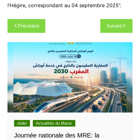
l’Hégire, correspondant au 04 septembre 2025”.
Navigation
Précédent
Suivant
de
l’article
slider
Actualités du Maroc
Journée nationale des MRE: la