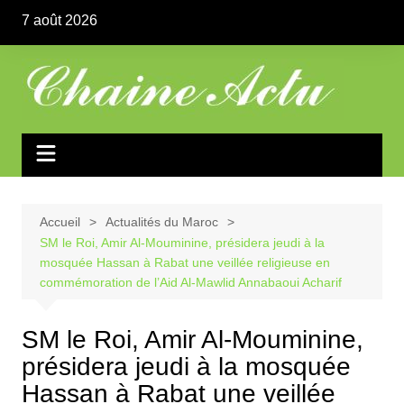
Aller
7 août 2026
au
contenu
Accueil
Actualités du Maroc
SM le Roi, Amir Al-Mouminine, présidera jeudi à la
mosquée Hassan à Rabat une veillée religieuse en
commémoration de l’Aid Al-Mawlid Annabaoui Acharif
SM le Roi, Amir Al-Mouminine,
présidera jeudi à la mosquée
Hassan à Rabat une veillée