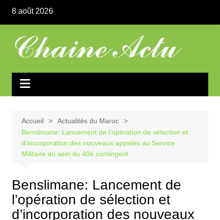
Aller
8 août 2026
au
contenu
Accueil
Actualités du Maroc
Benslimane: Lancement de l’opération de sélection et
d’incorporation des nouveaux appelés au Service
Militaire au sein du 40è contingent
Benslimane: Lancement de
l’opération de sélection et
d’incorporation des nouveaux