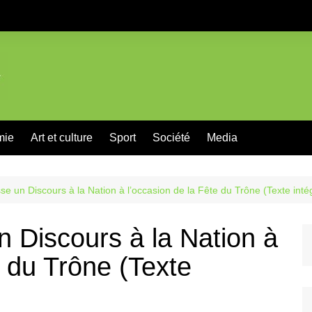
mie
Art et culture
Sport
Société
Media
se un Discours à la Nation à l’occasion de la Fête du Trône (Texte intég
n Discours à la Nation à
e du Trône (Texte