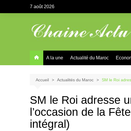
Aller
7 août 2026
au
contenu
A la une
Actualité du Maroc
Econo
Accueil
Actualités du Maroc
SM le Roi adres
SM le Roi adresse u
l’occasion de la Fêt
intégral)