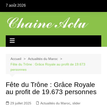
Aller
7 août 2026
au
contenu
Accueil
Actualités du Maroc
Fête du Trône : Grâce Royale au profit de 19.673
personnes
Fête du Trône : Grâce Royale
au profit de 19.673 personnes
29 juillet 2025
Actualités du Maroc
,
slider