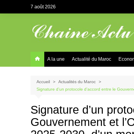
Aller
7 août 2026
au
contenu
A la une
Actualité du Maroc
Econo
Accueil
Actualités du Maroc
Signature d’un protocole d’accord entre le Gouve
Signature d’un proto
Gouvernement et l’O