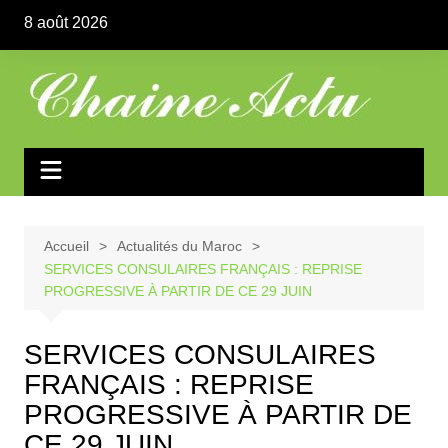
Aller
8 août 2026
au
contenu
Accueil
Actualités du Maroc
SERVICES CONSULAIRES FRANÇAIS : REPRISE
PROGRESSIVE À PARTIR DE CE 29 JUIN
SERVICES CONSULAIRES
FRANÇAIS : REPRISE
PROGRESSIVE À PARTIR DE
CE 29 JUIN