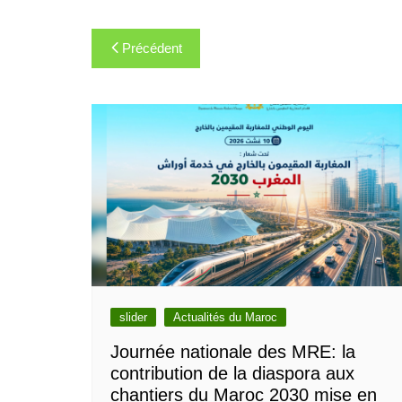
Navigation
Précédent
de
l’article
slider
Actualités du Maroc
Journée nationale des MRE: la
contribution de la diaspora aux
chantiers du Maroc 2030 mise en