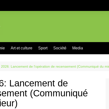
mie
Art et culture
Sport
Société
Media
re 2026: Lancement de l’opération de recensement (Communiqué du minis
026: Lancement de
ensement (Communiqué
ieur)