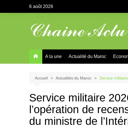
Aller
6 août 2026
au
contenu
A la une
Actualité du Maroc
Econo
Accueil
Actualités du Maroc
Service militai
Service militaire 2
l’opération de rec
du ministre de l’Intér