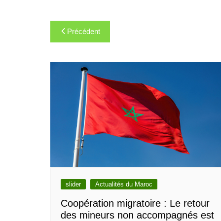
Navigation
Précédent
de
l’article
slider
Actualités du Maroc
Coopération migratoire : Le retour
des mineurs non accompagnés est