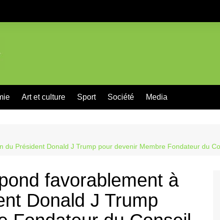
mie
Art et culture
Sport
Société
Media
tion du Président Donald J Trump pour devenir Membre Fondateur du Co
épond favorablement à
ident Donald J Trump