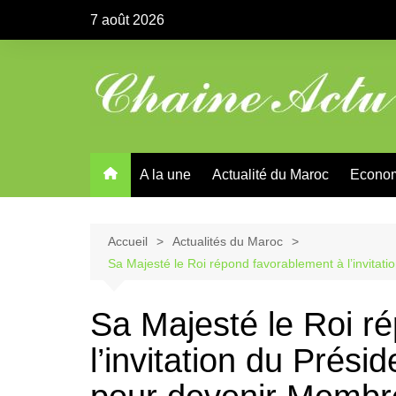
Aller
7 août 2026
au
contenu
A la une
Actualité du Maroc
Econo
Accueil
Actualités du Maroc
Sa Majesté le Roi répond favorablement à l’invita
Sa Majesté le Roi r
l’invitation du Prés