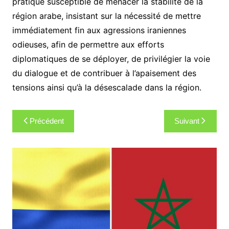
pratique susceptible de menacer la stabilité de la
région arabe, insistant sur la nécessité de mettre
immédiatement fin aux agressions iraniennes
odieuses, afin de permettre aux efforts
diplomatiques de se déployer, de privilégier la voie
du dialogue et de contribuer à l’apaisement des
tensions ainsi qu’à la désescalade dans la région.
Navigation
Précédent
Suivant
de
l’article