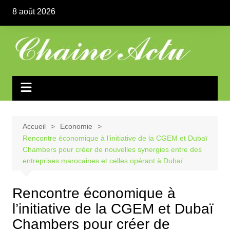
Aller
8 août 2026
au
contenu
Accueil
Economie
Rencontre économique à l’initiative de la CGEM et Dubaï
Chambers pour créer de nouvelles synergies entre des
entreprises marocaines et celles opérant à Dubaï
Rencontre économique à
l’initiative de la CGEM et Dubaï
Chambers pour créer de