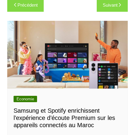
Navigation
Précédent
Suivant
de
l’article
Economie
Samsung et Spotify enrichissent
l’expérience d’écoute Premium sur les
appareils connectés au Maroc