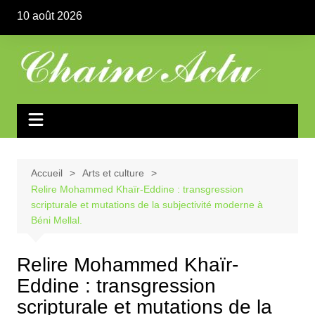
Aller
10 août 2026
au
contenu
Accueil
Arts et culture
Relire Mohammed Khaïr-Eddine : transgression
scripturale et mutations de la subjectivité moderne à
Béni Mellal.
Relire Mohammed Khaïr-
Eddine : transgression
scripturale et mutations de la