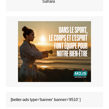
Sahara
[better-ads type='banner' banner='9510' ]