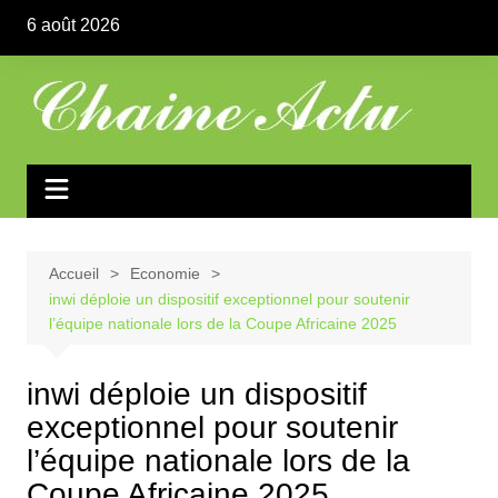
Aller
6 août 2026
au
contenu
Accueil
Economie
inwi déploie un dispositif exceptionnel pour soutenir
l’équipe nationale lors de la Coupe Africaine 2025
inwi déploie un dispositif
exceptionnel pour soutenir
l’équipe nationale lors de la
Coupe Africaine 2025