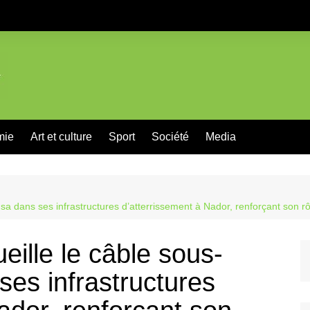
mie
Art et culture
Sport
Société
Media
 dans ses infrastructures d’atterrissement à Nador, renforçant son r
lle le câble sous-
es infrastructures