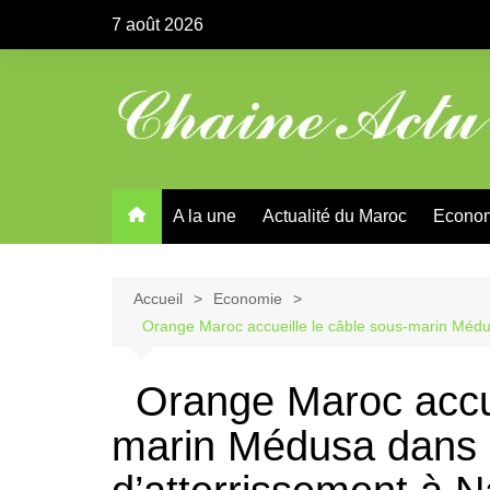
Aller
7 août 2026
au
contenu
A la une
Actualité du Maroc
Econo
Accueil
Economie
Orange Maroc accueille le câble sous-marin Médusa
Orange Maroc accuei
marin Médusa dans s