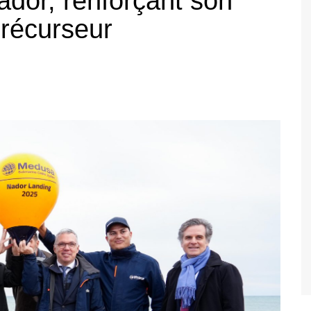
ador, renforçant son
précurseur