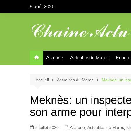
Aller
9 août 2026
au
contenu
A la une
Actualité du Maroc
Econo
Accueil
Actualités du Maroc
Meknès: un insp
Meknès: un inspecte
son arme pour interp
2 juillet 2020
A la une
,
Actualités du Maroc
,
sl