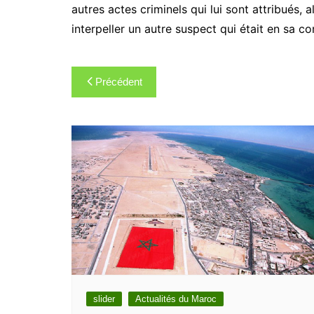
autres actes criminels qui lui sont attribués,
interpeller un autre suspect qui était en sa c
Navigation
Précédent
de
l’article
slider
Actualités du Maroc