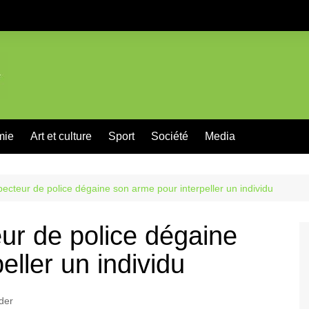
mie
Art et culture
Sport
Société
Media
ecteur de police dégaine son arme pour interpeller un individu
ur de police dégaine
eller un individu
ider