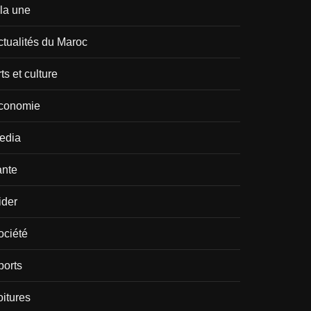
 la une
ctualités du Maroc
ts et culture
conomie
edia
ante
ider
ociété
ports
oitures