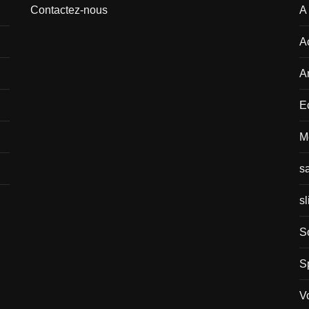
Contactez-nous
A
A
Ar
E
M
s
sl
S
S
V