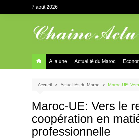
Aller
7 août 2026
au
contenu
A la une
Actualité du Maroc
Econo
Accueil
Actualités du Maroc
Maroc-UE: Vers 
Maroc-UE: Vers le r
coopération en mati
professionnelle