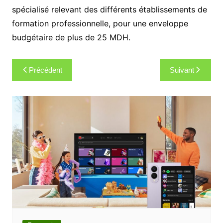
spécialisé relevant des différents établissements de
formation professionnelle, pour une enveloppe
budgétaire de plus de 25 MDH.
Navigation
Précédent
Suivant
de
l’article