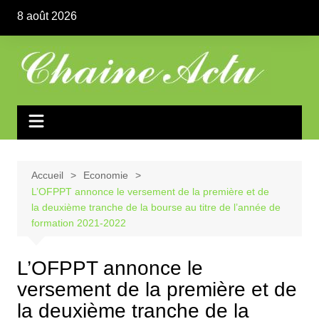
Aller
8 août 2026
au
contenu
Accueil
Economie
L’OFPPT annonce le versement de la première et de
la deuxième tranche de la bourse au titre de l’année de
formation 2021-2022
L’OFPPT annonce le
versement de la première et de
la deuxième tranche de la