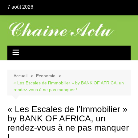
Aller
7 août 2026
au
contenu
Accueil
Economie
« Les Escales de l’Immobilier » by BANK OF AFRICA, un
rendez-vous à ne pas manquer !
« Les Escales de l’Immobilier »
by BANK OF AFRICA, un
rendez-vous à ne pas manquer
!