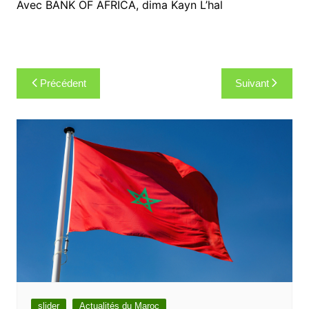
Avec BANK OF AFRICA, dima Kayn L’hal
Navigation
Précédent
Suivant
de
l’article
slider
Actualités du Maroc