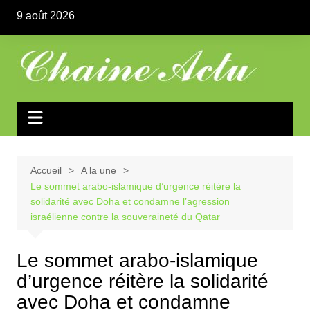
Aller
9 août 2026
au
contenu
Accueil
A la une
Le sommet arabo-islamique d’urgence réitère la
solidarité avec Doha et condamne l’agression
israélienne contre la souveraineté du Qatar
Le sommet arabo-islamique
d’urgence réitère la solidarité
avec Doha et condamne