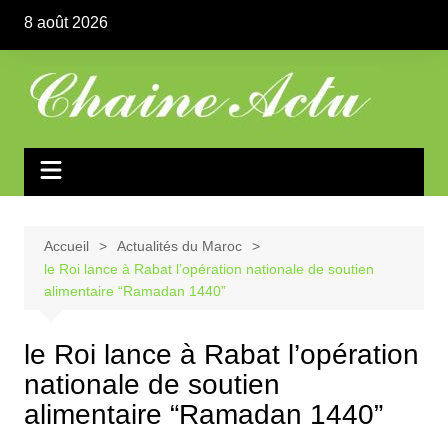
Aller
8 août 2026
au
contenu
Accueil
Actualités du Maroc
le Roi lance à Rabat l’opération nationale de soutien
alimentaire “Ramadan 1440”
le Roi lance à Rabat l’opération
nationale de soutien
alimentaire “Ramadan 1440”