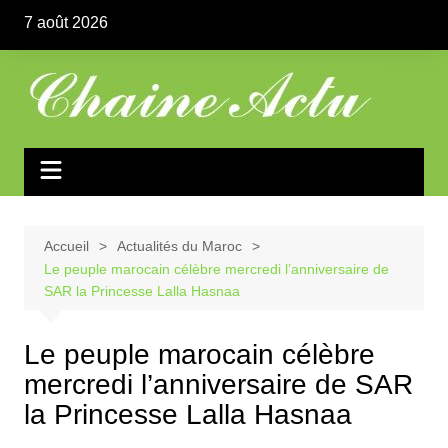
Aller
7 août 2026
au
contenu
Accueil
Actualités du Maroc
Le peuple marocain célèbre mercredi l’anniversaire de
SAR la Princesse Lalla Hasnaa
Le peuple marocain célèbre
mercredi l’anniversaire de SAR
la Princesse Lalla Hasnaa