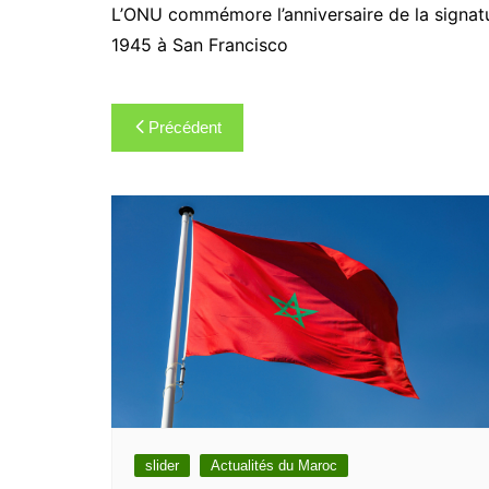
L’ONU commémore l’anniversaire de la signatur
1945 à San Francisco
Navigation
Précédent
de
l’article
slider
Actualités du Maroc