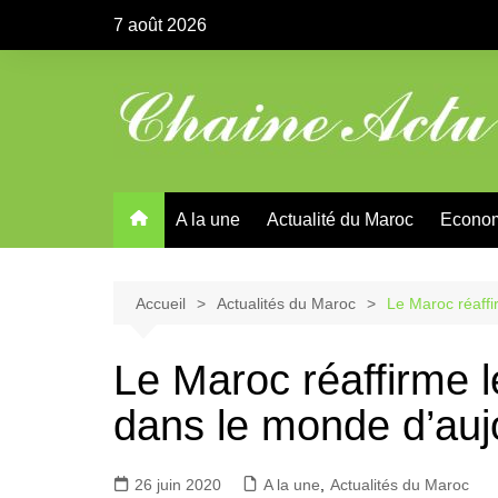
Aller
7 août 2026
au
contenu
A la une
Actualité du Maroc
Econo
Accueil
Actualités du Maroc
Le Maroc réaffi
Le Maroc réaffirme l
dans le monde d’auj
26 juin 2020
A la une
,
Actualités du Maroc