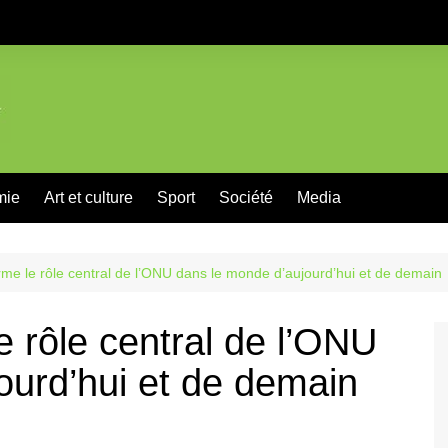
mie
Art et culture
Sport
Société
Media
rme le rôle central de l’ONU dans le monde d’aujourd’hui et de demain
e rôle central de l’ONU
ourd’hui et de demain