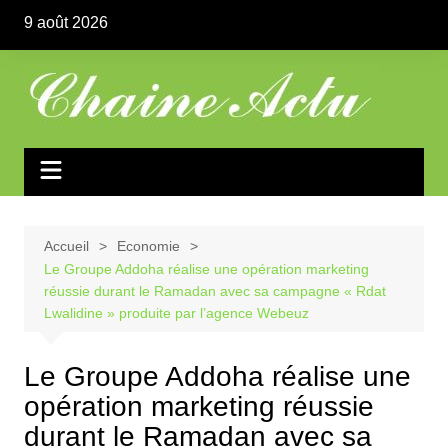
Aller
9 août 2026
au
contenu
Accueil
Economie
Le Groupe Addoha réalise une opération marketing
réussie durant le Ramadan avec sa campagne « Rdat
Lwalidine » produite par l’agence Webeuz
Le Groupe Addoha réalise une
opération marketing réussie
durant le Ramadan avec sa