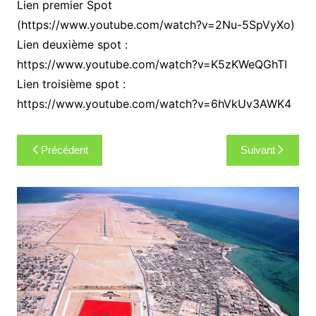
Lien premier Spot
(https://www.youtube.com/watch?v=2Nu-5SpVyXo)
Lien deuxième spot :
https://www.youtube.com/watch?v=K5zKWeQGhTI
Lien troisième spot :
https://www.youtube.com/watch?v=6hVkUv3AWK4
Navigation
Précédent
Suivant
de
l’article