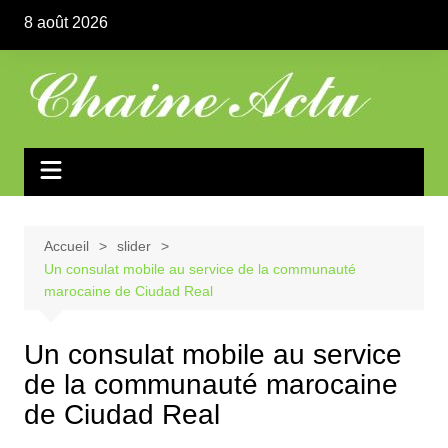
Aller
8 août 2026
au
contenu
Accueil
slider
Un consulat mobile au service de la communauté
marocaine de Ciudad Real
Un consulat mobile au service
de la communauté marocaine
de Ciudad Real