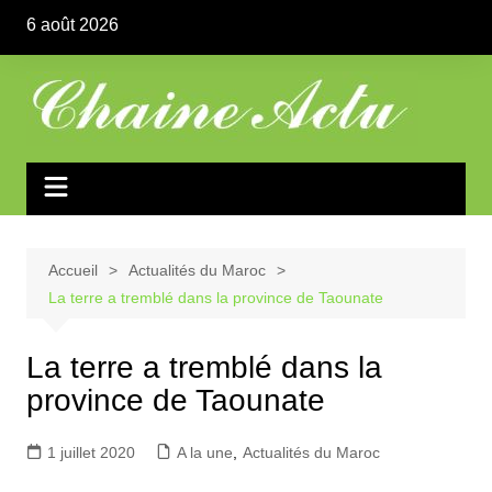
Aller
6 août 2026
au
contenu
Accueil
Actualités du Maroc
La terre a tremblé dans la province de Taounate
La terre a tremblé dans la
province de Taounate
1 juillet 2020
A la une
,
Actualités du Maroc