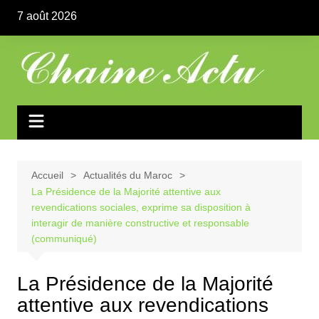
Aller
7 août 2026
au
contenu
Accueil
Actualités du Maroc
La Présidence de la Majorité attentive aux
revendications sociales, exprime sa disposition à
interagir de manière constructive et responsable
(communiqué)
La Présidence de la Majorité
attentive aux revendications