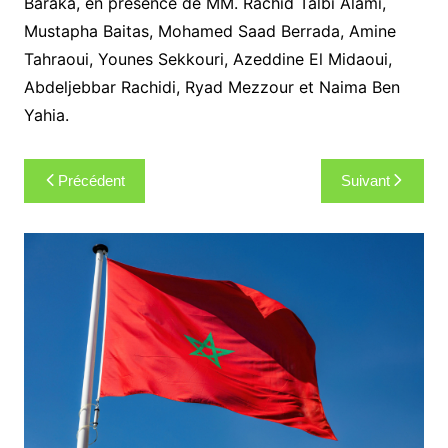
Baraka, en présence de MM. Rachid Talbi Alami,
Mustapha Baitas, Mohamed Saad Berrada, Amine
Tahraoui, Younes Sekkouri, Azeddine El Midaoui,
Abdeljebbar Rachidi, Ryad Mezzour et Naima Ben
Yahia.
Navigation
Précédent
Suivant
de
l’article