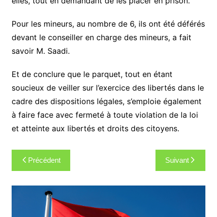
elles, tout en demandant de les placer en prison.
Pour les mineurs, au nombre de 6, ils ont été déférés
devant le conseiller en charge des mineurs, a fait
savoir M. Saadi.
Et de conclure que le parquet, tout en étant
soucieux de veiller sur l’exercice des libertés dans le
cadre des dispositions légales, s’emploie également
à faire face avec fermeté à toute violation de la loi
et atteinte aux libertés et droits des citoyens.
Navigation
Précédent
Suivant
de
l’article