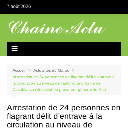
Aller
7 août 2026
au
contenu
Accueil
Actualités du Maroc
Arrestation de 24 personnes en flagrant délit d’entrave à
la circulation au niveau de l’autoroute urbaine de
Casablanca (Substitut du procureur général du Roi)
Arrestation de 24 personnes en
flagrant délit d’entrave à la
circulation au niveau de