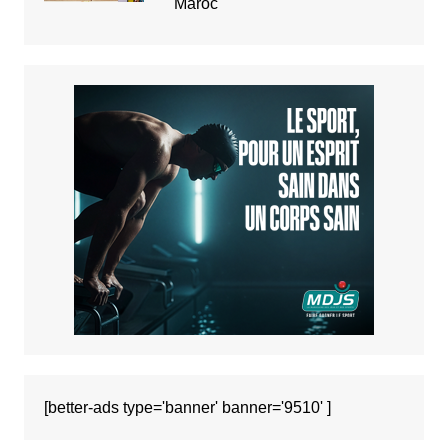
Maroc
[better-ads type='banner' banner='9510' ]