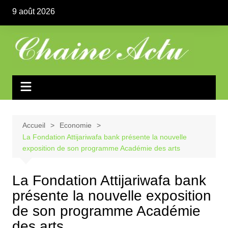
Aller
9 août 2026
au
contenu
Accueil
Economie
La Fondation Attijariwafa bank présente la nouvelle
exposition de son programme Académie des arts
La Fondation Attijariwafa bank
présente la nouvelle exposition
de son programme Académie
des arts