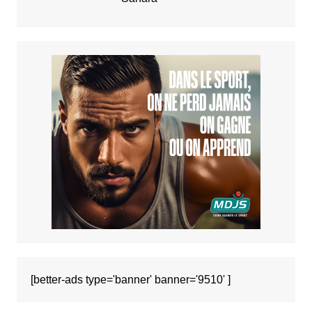
[better-ads type='banner' banner='9510' ]