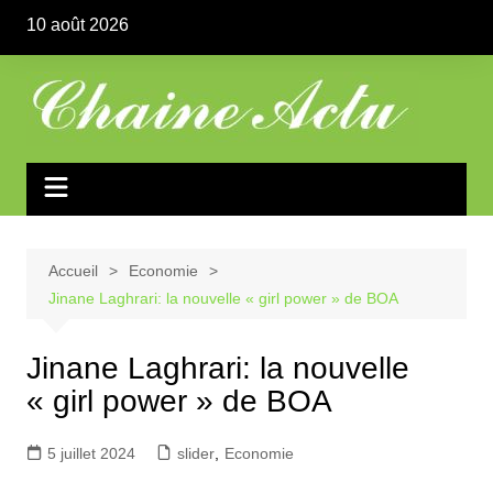
Aller
10 août 2026
au
contenu
Accueil
Economie
Jinane Laghrari: la nouvelle « girl power » de BOA
Jinane Laghrari: la nouvelle
« girl power » de BOA
5 juillet 2024
slider
,
Economie