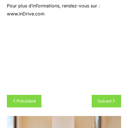
Pour plus d’informations, rendez-vous sur :
www.inDrive.com
Navigation
Précédent
Suivant
de
l’article