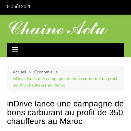
Aller
8 août 2026
au
contenu
Accueil
Economie
inDrive lance une campagne de bons carburant au profit
de 350 chauffeurs au Maroc
inDrive lance une campagne de
bons carburant au profit de 350
chauffeurs au Maroc