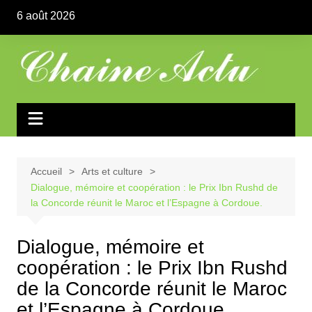
Aller
6 août 2026
au
contenu
Accueil
Arts et culture
Dialogue, mémoire et coopération : le Prix Ibn Rushd de
la Concorde réunit le Maroc et l’Espagne à Cordoue.
Dialogue, mémoire et
coopération : le Prix Ibn Rushd
de la Concorde réunit le Maroc
et l’Espagne à Cordoue.