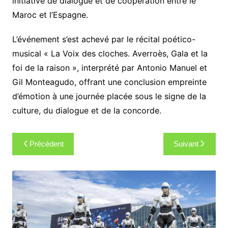
initiative de dialogue et de coopération entre le
Maroc et l’Espagne.
L’événement s’est achevé par le récital poético-
musical « La Voix des cloches. Averroès, Gala et la
foi de la raison », interprété par Antonio Manuel et
Gil Monteagudo, offrant une conclusion empreinte
d’émotion à une journée placée sous le signe de la
culture, du dialogue et de la concorde.
Navigation
Précédent
Suivant
de
l’article