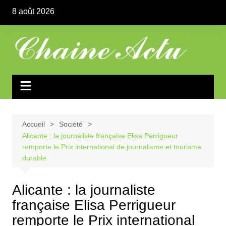
Aller
8 août 2026
au
contenu
Accueil
Société
Alicante : la journaliste française Elisa Perrigueur
remporte le Prix international de journalisme et tourisme
durable
Alicante : la journaliste
française Elisa Perrigueur
remporte le Prix international