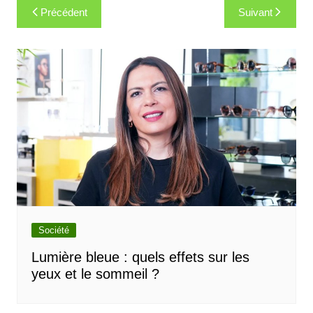
Navigation
Précédent
Suivant
de
l’article
Société
Lumière bleue : quels effets sur les
yeux et le sommeil ?