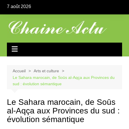
Aller
7 août 2026
au
contenu
Accueil
Arts et culture
Le Sahara marocain, de Soūs al-Aqça aux Provinces du
sud : évolution sémantique
Le Sahara marocain, de Soūs
al-Aqça aux Provinces du sud :
évolution sémantique