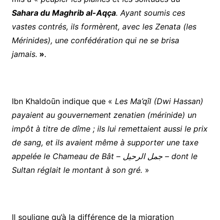
Sahara du Maghrib al-Aqça
. Ayant soumis ces
vastes contrés, ils formèrent, avec les Zenata (les
Mérinides), une confédération qui ne se brisa
jamais.
»
.
Ibn Khaldoūn indique que «
Les Ma’qîl (Dwi Hassan)
payaient au gouvernement zenatien (mérinide) un
impôt à titre de dîme ; ils lui remettaient aussi le prix
de sang, et ils avaient même à supporter une taxe
appelée le Chameau de Bât –
الرحيل
جمل
– dont le
Sultan réglait le montant à son gré.
»
Il souligne qu’à la différence de la migration