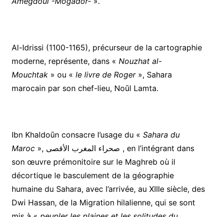
Amegdoul -Mogador-
».
Al-Idrissi (1100-1165), précurseur de la cartographie
moderne, représente, dans «
Nouzhat al-
Mouchtak
» ou «
le livre de Roger
», Sahara
marocain par son chef-lieu, Noūl Lamta.
Ibn Khaldoūn consacre l’usage du «
Sahara du
Maroc
», صحراء المغرب الأقصى , en l’intégrant dans
son œuvre prémonitoire sur le Maghreb où il
décortique le basculement de la géographie
humaine du Sahara, avec l’arrivée, au XIIIe siècle, des
Dwi Hassan, de la Migration hilalienne, qui se sont
mis à «
peupler les plaines et les solitudes du