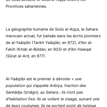
Provinces sahariennes
.
La géographie humaine de Soūs al-Aqça, le Sahara
marocain actuel, fut balisée dans les écrits pionniers
de al-Yaâqūbi (Tarikh Yaâqūbi, en 872), d’ibn al-
Fakih (Kitab al-Būldan, en 903) et d’ibn Hawqal
(Sūrat al-Ard, en 977).
Al-Yaâqūbi est le premier à dévoiler
« une
population qui s’appelle Anbiya, fraction des
Sanhâdja (Iznāgn), au Sahara ; ils n’ont pas
d’habitation fixe. Ils se voilent le visage, suivant une
de leurs coutumes. Ils ne portent point de tunique