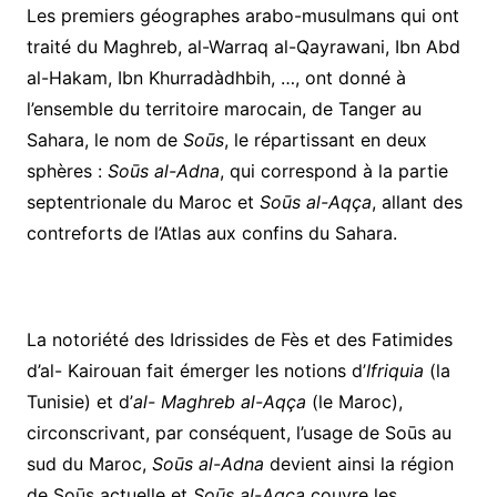
Les premiers géographes arabo-musulmans qui ont
traité du Maghreb, al-Warraq al-Qayrawani, Ibn Abd
al-Hakam, Ibn Khurradàdhbih, …, ont donné à
l’ensemble du territoire marocain, de Tanger au
Sahara, le nom de
Soūs
, le répartissant en deux
sphères :
Soūs al-Adna
, qui correspond à la partie
septentrionale du Maroc et
Soūs al-Aqça
, allant des
contreforts de l’Atlas aux confins du Sahara.
La notoriété des Idrissides de Fès et des Fatimides
d’al- Kairouan fait émerger les notions d’
Ifriquia
(la
Tunisie) et d’
al- Maghreb al-Aqça
(le Maroc),
circonscrivant, par conséquent, l’usage de Soūs au
sud du Maroc,
Soūs al-Adna
devient ainsi la région
de Soūs actuelle et
Soūs al-Aqça
couvre les