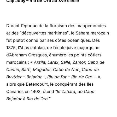
Cap Juby – Rio de Oro au Xve siècle
Durant l’époque de la floraison des mappemondes
et des “découvertes maritimesˮ, le Sahara marocain
fut plutôt connu par ses côtes océaniques. Dès
1375, l’Atlas catalan, de l’école juive majorquine
d’Abraham Cresques, énumère les points côtiers
marocains :
« Arzila, Larax, Salle, Zamor, Cabo de
Cantin, Saffi, Mogador, Cabo de Non, Cabo de
Buytder – Bojador -, Riu de l’or – Rio de Oro -. »
,
alors que Betencourt, le conquérant des Iles
Canaries en 1402, étend “
le Zahara, de Cabo
Bojador à Rio de Oro.
ˮ