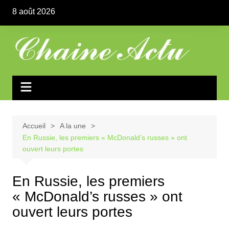
Aller
8 août 2026
au
contenu
Accueil
A la une
En Russie, les premiers « McDonald’s russes » ont
ouvert leurs portes
En Russie, les premiers
« McDonald’s russes » ont
ouvert leurs portes