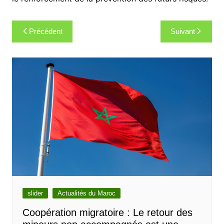
Navigation
Précédent
Suivant
de
l’article
slider
Actualités du Maroc
Coopération migratoire : Le retour des