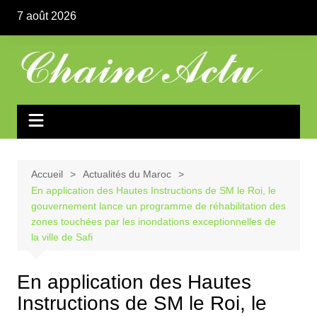
Aller
7 août 2026
au
contenu
Accueil
Actualités du Maroc
En application des Hautes Instructions de SM le Roi, le
gouvernement lance un programme de réhabilitation des
zones touchées par les inondations exceptionnelles de
la ville de Safi
En application des Hautes
Instructions de SM le Roi, le