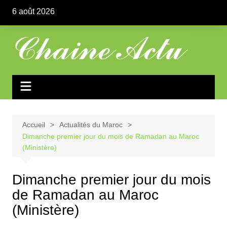
Aller
6 août 2026
au
contenu
Accueil
Actualités du Maroc
Dimanche premier jour du mois de Ramadan au Maroc
(Ministère)
Dimanche premier jour du mois
de Ramadan au Maroc
(Ministère)