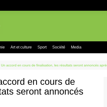
mie
Art et culture
Sport
Société
Media
: Un accord en cours de finalisation, les résultats seront annoncés aprè
 accord en cours de
ultats seront annoncés