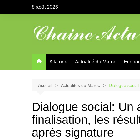
Aller
8 août 2026
au
contenu
A la une
Actualité du Maroc
Econo
Accueil
Actualités du Maroc
Dialogue social
Dialogue social: Un
finalisation, les rés
après signature