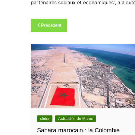
partenaires sociaux et économiques”, a ajouté 
Navigation
Précédent
de
l’article
slider
Actualités du Maroc
Sahara marocain : la Colombie