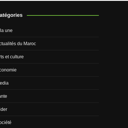
atégories
 la une
ctualités du Maroc
ts et culture
conomie
edia
ante
ider
ociété