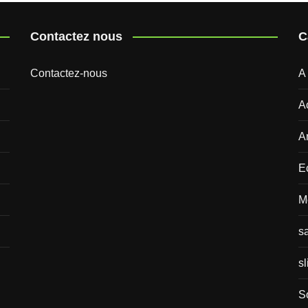
Contactez nous
C
Contactez-nous
A
A
Ar
E
M
s
sl
S