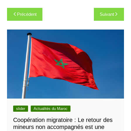
Navigation
Précédent
Suivant
de
l’article
slider
Actualités du Maroc
Coopération migratoire : Le retour des
mineurs non accompagnés est une