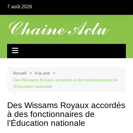
Aller
7 août 2026
au
contenu
Accueil
A la une
Des Wissams Royaux accordés à des fonctionnaires de
l’Éducation nationale
Des Wissams Royaux accordés
à des fonctionnaires de
l’Éducation nationale