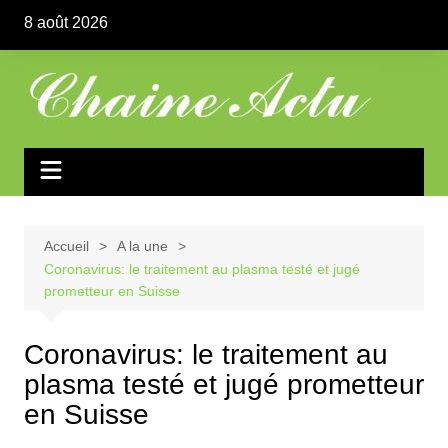
Aller
8 août 2026
au
contenu
Accueil
A la une
Coronavirus: le traitement au plasma testé et jugé
prometteur en Suisse
Coronavirus: le traitement au
plasma testé et jugé prometteur
en Suisse