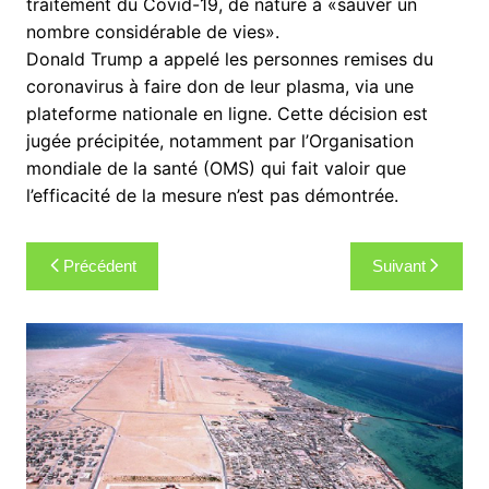
traitement du Covid-19, de nature à «sauver un
nombre considérable de vies».
Donald Trump a appelé les personnes remises du
coronavirus à faire don de leur plasma, via une
plateforme nationale en ligne. Cette décision est
jugée précipitée, notamment par l’Organisation
mondiale de la santé (OMS) qui fait valoir que
l’efficacité de la mesure n’est pas démontrée.
Navigation
Précédent
Suivant
de
l’article