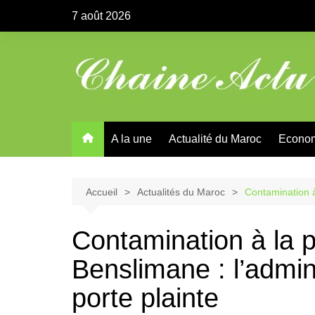
Aller
7 août 2026
au
contenu
A la une
Actualité du Maroc
Econo
Accueil
Actualités du Maroc
Contamination à
Contamination à la p
Benslimane : l’admin
porte plainte