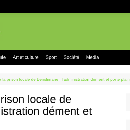
mie
Art et culture
Sport
Société
Media
 la prison locale de Benslimane : l’administration dément et porte plain
rison locale de
istration dément et