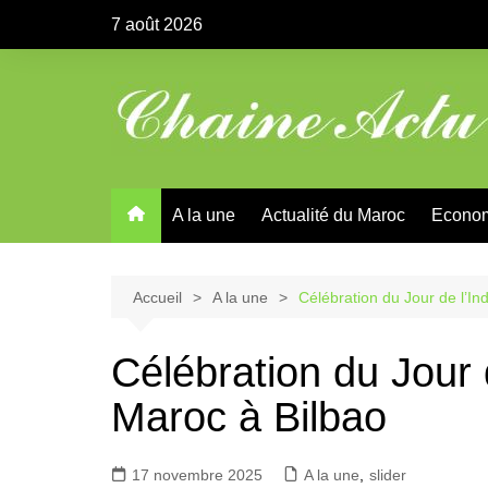
Aller
7 août 2026
au
contenu
A la une
Actualité du Maroc
Econo
Accueil
A la une
Célébration du Jour de l’I
Célébration du Jour
Maroc à Bilbao
17 novembre 2025
A la une
,
slider