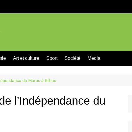
mie
Art et culture
Sport
Société
Media
ndépendance du Maroc à Bilbao
 de l’Indépendance du