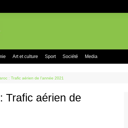
mie
Art et culture
Sport
Société
Media
roc : Trafic aérien de l’année 2021
 Trafic aérien de