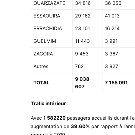
OUARZAZATE
34 816
36 056
ESSAOUIRA
29 162
41 013
ERRACHIDIA
23 101
16 214
GUELMIM
11 443
3 991
ZAGORA
9 453
3 367
Autres
762
3 927
9 938
TOTAL
7 155 091
607
Trafic intérieur :
Avec
1 582220
passagers accueillis durant l’a
augmentation de
39,60%
par rapport à l’ann
rapport à 2019.