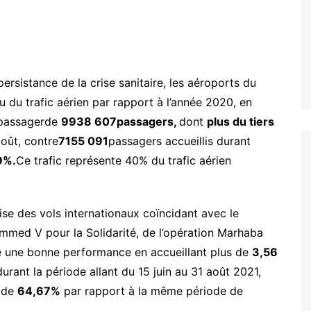
ersistance de la crise sanitaire, les aéroports du
du trafic aérien par rapport à l’année 2020, en
 passagerde
9938 607passagers,
dont
plus du tiers
août, contre
7155 091
passagers accueillis durant
9%.
Ce trafic représente 40% du trafic aérien
rise des vols internationaux coïncidant avec le
mmed V pour la Solidarité, de l’opération Marhaba
stré une bonne performance en accueillant plus de
3,5
6
durant la période allant du 15 juin au 31 août 2021,
e de
64,67%
par rapport à la même période de