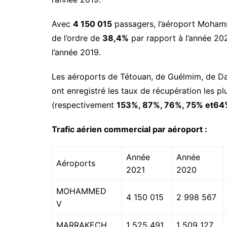
Avec
4 150 015
passagers, l’aéroport Mohamm
de l’ordre de
38,4%
par rapport à l’année 202
l’année 2019.
Les aéroports de Tétouan, de Guélmim, de Da
ont enregistré les taux de récupération les pl
(respectivement
153%, 87%, 76%, 75% et64
Trafic aérien commercial par aéroport
:
Année
Année
Aéroports
2021
2020
MOHAMMED
4 150 015
2 998 567
V
MARRAKECH
1 525 491
1 509 127