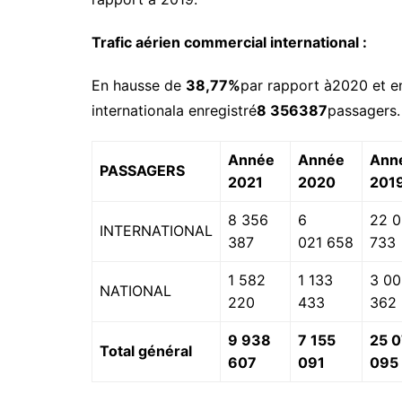
Trafic aérien commercial international :
En hausse de
38,77%
par rapport à2020 et e
internationala enregistré
8 356387
passagers. 
Année
Année
Ann
PASSAGERS
2021
2020
201
8 356
6
22 
INTERNATIONAL
387
021 658
733
1 582
1 133
3 00
NATIONAL
220
433
362
9 938
7 155
25 
Total général
607
091
095