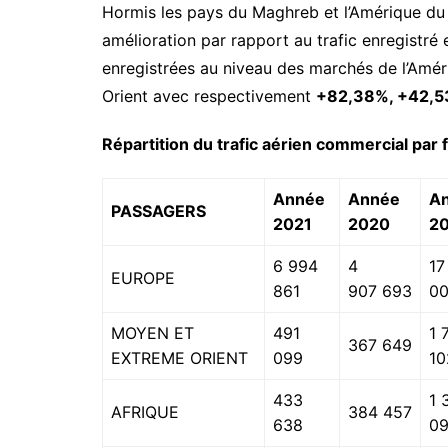
Hormis les pays du Maghreb et l’Amérique du 
amélioration par rapport au trafic enregistré
enregistrées au niveau des marchés de l’Amé
Orient avec respectivement
+82,38%, +42,5
Répartition du trafic aérien commercial par
Année
Année
A
PASSAGERS
2021
2020
2
6 994
4
17
EUROPE
861
907 693
0
MOYEN ET
491
1 
367 649
EXTREME ORIENT
099
10
433
1 
AFRIQUE
384 457
638
0