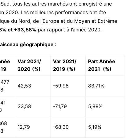
Sud, tous les autres marchés ont enregistré une
 en 2020. Les meilleures performances ont été
rique du Nord, de l’Europe et du Moyen et Extrême
3% et +33,58%
par rapport à l’année 2020.
 faisceau géographique :
nnée
Var 2021/
Var 2021/
Part Année
019
2020
(%)
2019
(%)
2021
(%)
 477
42,53
-59,98
83,71%
08
741
33,58
-71,79
5,88%
2
368
12,79
-68,30
5,19%
98