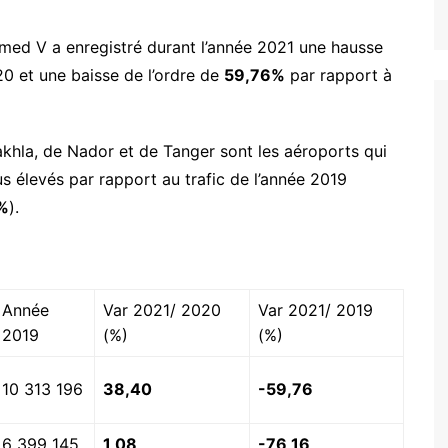
ed V a enregistré durant l’année 2021 une hausse
0 et une baisse de l’ordre de
59,76%
par rapport à
khla, de Nador et de Tanger sont les aéroports qui
us élevés par rapport au trafic de l’année 2019
%
).
Année
Var 2021/ 2020
Var 2021/ 2019
2019
(%)
(%)
10 313 196
38,40
-59,76
6 399 145
1,08
-76,16