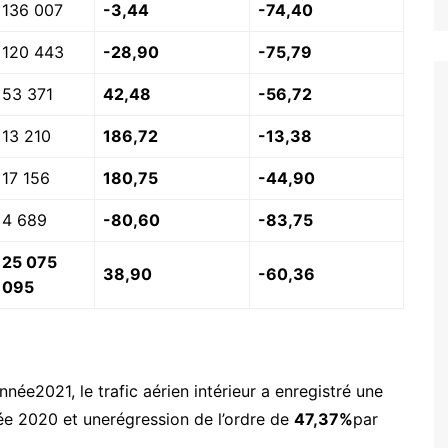
136 007
-3,44
-74,40
120 443
-28,90
-75,79
53 371
42,48
-56,72
13 210
186,72
-13,38
17 156
180,75
-44,90
4 689
-80,60
-83,75
25 075
38,90
-60,36
095
nnée2021, le trafic aérien intérieur a enregistré une
ée 2020 et unerégression de l’ordre de
47,37%
par