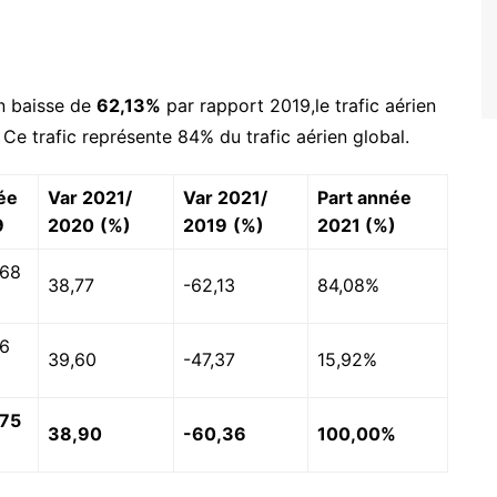
n baisse de
62,13%
par rapport 2019,le trafic aérien
Ce trafic représente 84% du trafic aérien global.
ée
Var 2021/
Var 2021/
Part année
9
2020
(%)
2019
(%)
2021 (%)
068
38,77
-62,13
84,08%
6
39,60
-47,37
15,92%
075
38,90
-60,36
100,00%