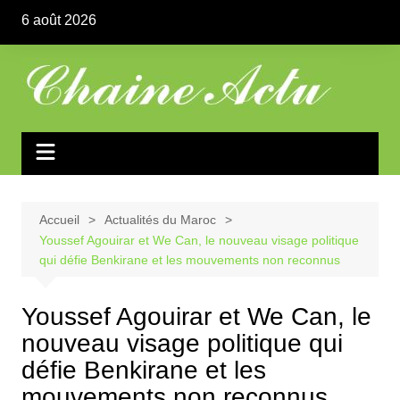
Aller
6 août 2026
au
contenu
Accueil
Actualités du Maroc
Youssef Agouirar et We Can, le nouveau visage politique
qui défie Benkirane et les mouvements non reconnus
Youssef Agouirar et We Can, le
nouveau visage politique qui
défie Benkirane et les
mouvements non reconnus