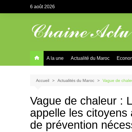
Aller
6 août 2026
au
contenu
A la une
Actualité du Maroc
Econo
Accueil
Actualités du Maroc
Vague de chaleu
Vague de chaleur : L
appelle les citoyens
de prévention néces