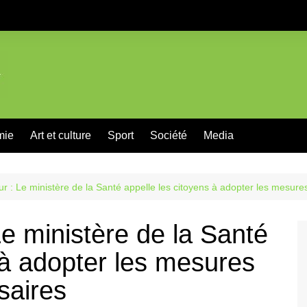
mie
Art et culture
Sport
Société
Media
r : Le ministère de la Santé appelle les citoyens à adopter les mesure
e ministère de la Santé
 à adopter les mesures
saires